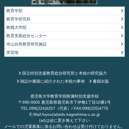
教育学部
教育学研究科
教職大学院
教育実践総合センター
寺山自然教育研究施設
実習地
国立特別支援教育総合研究所と本校の研究協力
雑誌や書籍に紹介された本校の事例
書籍出版
鹿児島大学教育学部附属特別支援学校
〒890-0005 鹿児島県鹿児島市下伊敷1丁目10番1号
TEL:099(224)6257（代表）/ FAX:099(225)4776
E-Mail:fuyou(at)edu.kagoshima-u.ac.jp
(at)は@に置き換えて下さい
メールでの児童募集に係るお問い合わせは受け付けておりません。