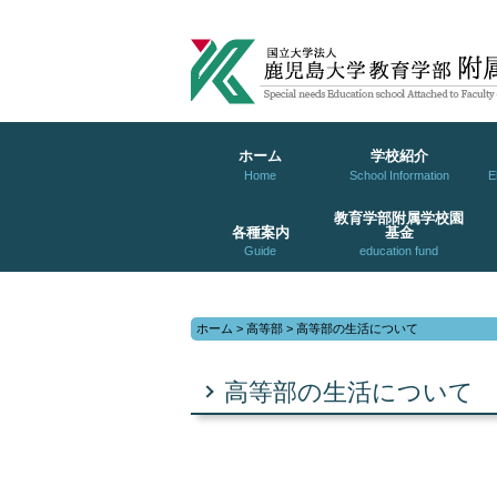
ホーム
学校紹介
Home
School Information
E
教育学部附属学校園
各種案内
基金
Guide
education fund
ホーム
>
高等部
>
高等部の生活について
高等部の生活について