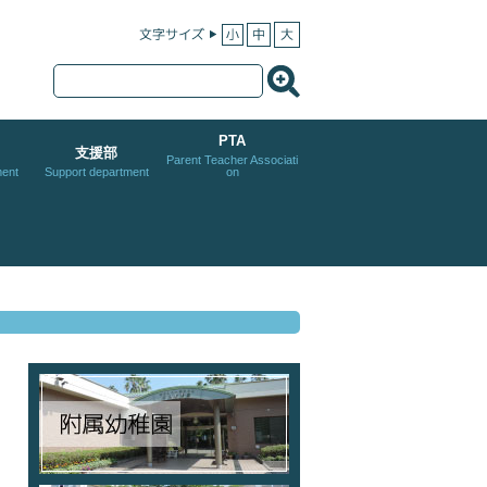
PTA
支援部
Parent Teacher Associati
ent
Support department
on