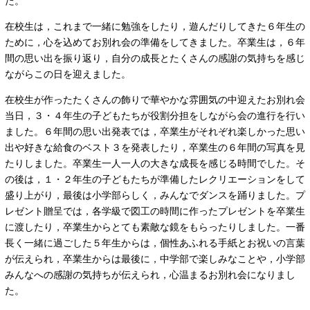
た。
在校生は，これまで一緒に勉強をしたり，遊んだりしてきた６年生の
ために，心を込めてお別れ会の準備をしてきました。卒業生は，６年
間の思い出を振り返り，自分の成長とたくさんの感謝の気持ちを感じ
ながらこの日を迎えました。
在校生が作ったたくさんの飾りで華やかな雰囲気の中迎えたお別れ会
当日，３・４年生の子どもたちが役割分担をしながら会の進行を行い
ました。６年間の思い出発表では，卒業生がそれぞれ楽しかった思い
出や好きな給食のベスト３を発表したり，卒業生の６年間の写真を見
たりしました。卒業生一人一人の大きな成長を感じる時間でした。そ
の後は，１・２年生の子どもたちが準備したレクリエーションをして
盛り上がり，最後は小学部らしく，みんなでダンスを踊りました。プ
レゼント贈呈では，各学級で図工の時間に作ったプレゼントを卒業生
に渡したり，卒業生からとても素敵な鏡をもらったりしました。一番
長く一緒に過ごした５年生からは，個性あふれる手紙とお祝いの言葉
が伝えられ，卒業生からは最後に，中学部で楽しみなことや，小学部
みんなへの感謝の気持ちが伝えられ，心温まるお別れ会になりまし
た。