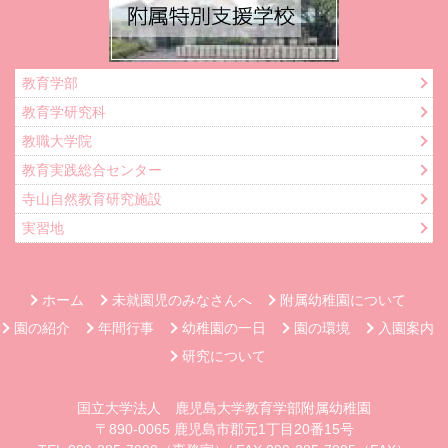
教育学部
教育学研究科
教職大学院
教育実践総合センター
寺山自然教育研究施設
実習地
ホーム
未就園児のみなさんへ
附属幼稚園について
園の紹介
年間行事
幼稚園の一日
園の環境
入園案内
研究について
国立大学法人 鹿児島大学教育学部附属幼稚園
〒890-0065 鹿児島市郡元1丁目20番15号