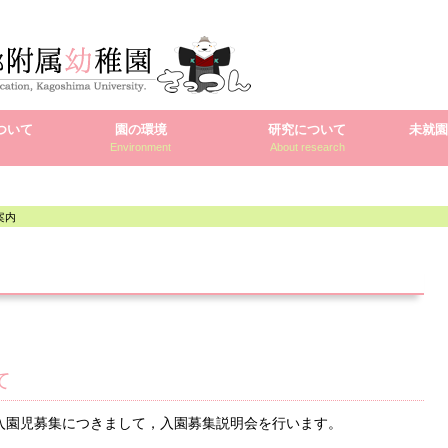
ついて
園の環境
研究について
未就園
Environment
About research
案内
て
 入園児募集につきまして，入園募集説明会を行います。