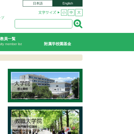
日本語
English
ップ
教員一覧
附属学校園基金
lty member list