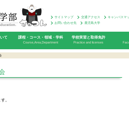
サイトマップ
交通アクセス
キャンパスマ
お問い合わせ先
鹿児島大学
ついて
課程・コース・領域・学科
学校実習と取得免許
Course,Area,Department
Practice and licenses
Facu
会
会
ます。