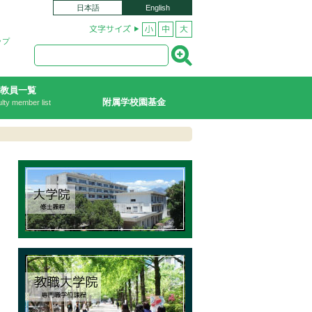
日本語
English
ップ
教員一覧
附属学校園基金
lty member list