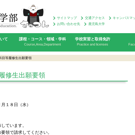
サイトマップ
交通アクセス
キャンパスマ
お問い合わせ先
鹿児島大学
ついて
課程・コース・領域・学科
学校実習と取得免許
Course,Area,Department
Practice and licenses
Facu
科目等履修生出願要領
履修生出願要領
２月１８日（水）
布しています。
の要領で請求してください。