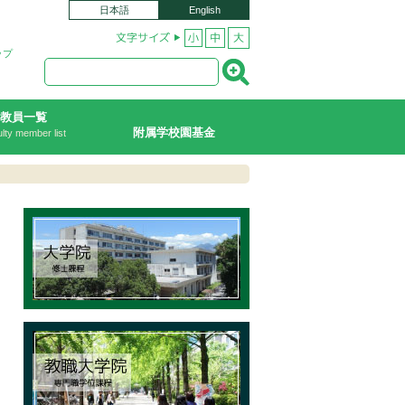
日本語
English
ップ
教員一覧
附属学校園基金
lty member list