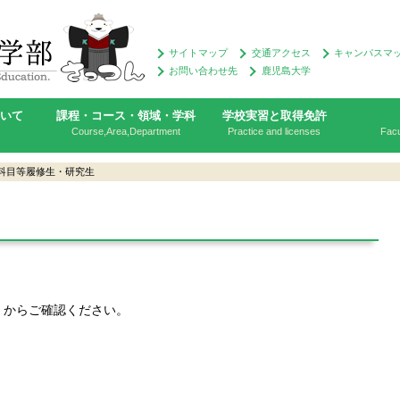
サイトマップ
交通アクセス
キャンパスマ
お問い合わせ先
鹿児島大学
ついて
課程・コース・領域・学科
学校実習と取得免許
Course,Area,Department
Practice and licenses
Facu
科目等履修生・研究生
」からご確認ください。