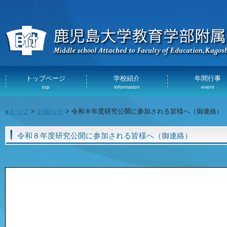
トップページ
学校紹介
年間行事
top
information
event
●トップ
>
お知らせ
> 令和８年度研究公開に参加される皆様へ（御連絡）
令和８年度研究公開に参加される皆様へ（御連絡）