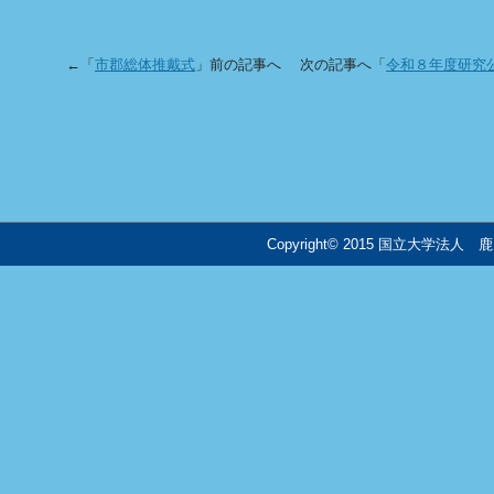
←「
市郡総体推戴式
」前の記事へ 次の記事へ「
令和８年度研究
Copyright© 2015 国立大学法人 鹿