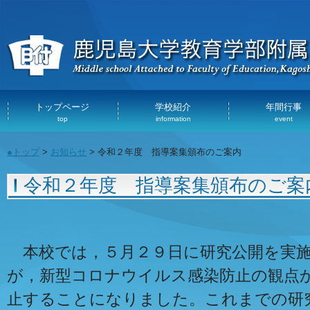
トップページ
学校紹介
年間行事
top
information
event
●トップ
>
お知らせ
> 令和２年度 指導案集頒布のご案内
令和２年度 指導案集頒布のご案
本校では，５月２９日に研究公開を実施
が，新型コロナウイルス感染防止の観点
止することになりました。これまでの研