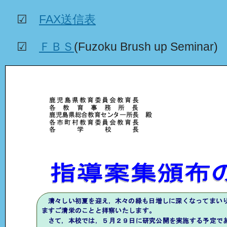
☑
FAX送信表
☑
ＦＢＳ
(Fuzoku Brush up Seminar)