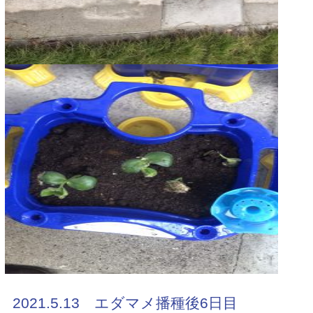
2021.5.13 エダマメ播種後6日目