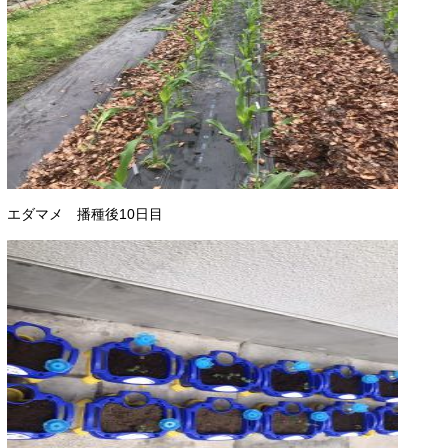
エダマメ 播種後10日目