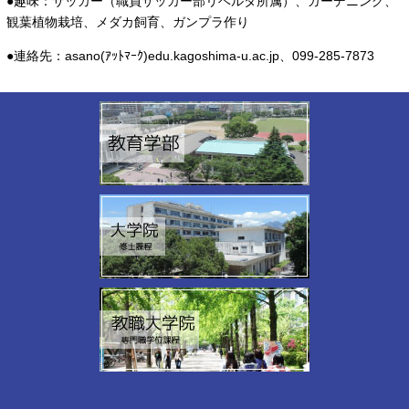
●趣味：サッカー（職員サッカー部リベルタ所属）、ガーデニング、
観葉植物栽培、メダカ飼育、ガンプラ作り
●連絡先：asano(ｱｯﾄﾏｰｸ)edu.kagoshima-u.ac.jp、099-285-7873