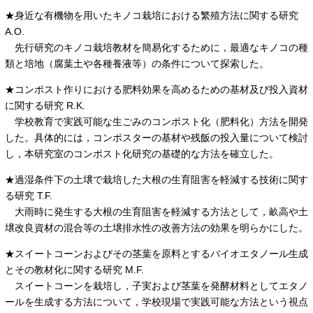
★身近な有機物を用いたキノコ栽培における繁殖方法に関する研究
A.O.
先行研究のキノコ栽培教材を簡易化するために，最適なキノコの種
類と培地（腐葉土や各種養液等）の条件について探索した。
★コンポスト作りにおける肥料効果を高めるための基材及び投入資材
に関する研究 R.K.
学校教育で実践可能な生ごみのコンポスト化（肥料化）方法を開発
した。具体的には，コンポスターの基材や残飯の投入量について検討
し，本研究室のコンポスト化研究の基礎的な方法を確立した。
★過湿条件下の土壌で栽培した大根の生育阻害を軽減する技術に関す
る研究 T.F.
大雨時に発生する大根の生育阻害を軽減する方法として，畝高や土
壌改良資材の混合等の土壌排水性の改善方法の効果を明らかにした。
★スイートコーンおよびその茎葉を原料とするバイオエタノール生成
とその教材化に関する研究 M.F.
スイートコーンを栽培し，子実および茎葉を発酵材料としてエタノ
ールを生成する方法について，学校現場で実践可能な方法という視点