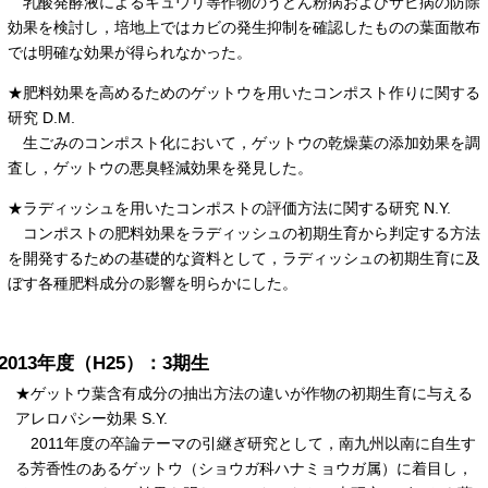
乳酸発酵液によるキュウリ等作物のうどん粉病およびサビ病の防除
効果を検討し，培地上ではカビの発生抑制を確認したものの葉面散布
では明確な効果が得られなかった。
★肥料効果を高めるためのゲットウを用いたコンポスト作りに関する
研究 D.M.
生ごみのコンポスト化において，ゲットウの乾燥葉の添加効果を調
査し，ゲットウの悪臭軽減効果を発見した。
★ラディッシュを用いたコンポストの評価方法に関する研究 N.Y.
コンポストの肥料効果をラディッシュの初期生育から判定する方法
を開発するための基礎的な資料として，ラディッシュの初期生育に及
ぼす各種肥料成分の影響を明らかにした。
2013年度（H25）：3期生
★ゲットウ葉含有成分の抽出方法の違いが作物の初期生育に与える
アレロパシー効果 S.Y.
2011年度の卒論テーマの引継ぎ研究として，南九州以南に自生す
る芳香性のあるゲットウ（ショウガ科ハナミョウガ属）に着目し，