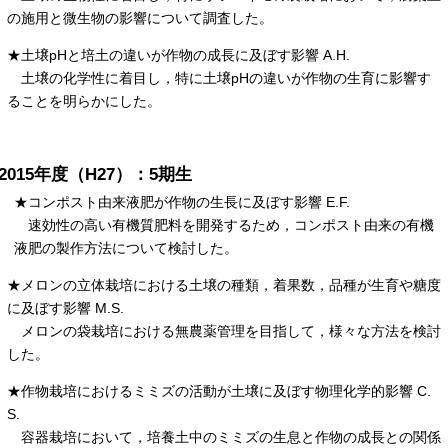
の施用と微生物の影響について調査した。
★土壌pHと培土の違いが作物の成長に及ぼす影響 A.H.
土壌の化学性に着目し，特に土壌pHの違いが作物の生育に影響す
ることを明らかにした。
2015年度（H27）：5期生
★コンポスト由来液肥が作物の生長に及ぼす影響 E.F.
速効性の高い有機質肥料を開発するため，コンポスト由来の有機
液肥の製作方法について検討した。
★メロンの立体栽培における土壌の種類，着果数，品種が生育や糖度
に及ぼす影響 M.S.
メロンの袋栽培における無農薬管理を目指して，様々な方法を検討
した。
★作物栽培におけるミミズの活動が土壌に及ぼす物理化学的影響 C.
S.
容器栽培において，培養土中のミミズの生息と作物の成長との関係