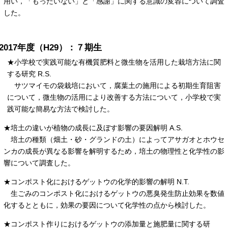
用い，「もったいない」と「感謝」に関する意識の変容について調査
した。
2017年度（H29）：７期生
★小学校で実践可能な有機質肥料と微生物を活用した栽培方法に関
する研究 R.S.
サツマイモの袋栽培において，腐葉土の施用による初期生育阻害
について，微生物の活用により改善する方法について，小学校で実
践可能な簡易な方法で検討した。
★培土の違いが植物の成長に及ぼす影響の要因解明 A.S.
培土の種類（畑土・砂・グランドの土）によってアサガオとホウセ
ンカの成長が異なる影響を解明するため，培土の物理性と化学性の影
響について調査した。
★コンポスト化におけるゲットウの化学的影響の解明 N.T.
生ごみのコンポスト化におけるゲットウの悪臭発生防止効果を数値
化するとともに，効果の要因について化学性の点から検討した。
★コンポスト作りにおけるゲットウの添加量と施肥量に関する研