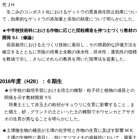
究 J.H.
生ごみのコンポスト化におけるゲットウの悪臭発生防止効果につい
て，効果的なゲットウの添加量と添加の頻度について明らかにした。
★
中学校技術科における作物に応じた団粒構造を持つ土づくり教材の
開発 S.I.（修論）
容器栽培における土づくり技術に着目し，その簡易的な評価方法を
確立するとともに市販の培養土全般の保水性，排水性，通気性の指標
を数値で示し，さらにそれらの教具を用いた指導法を提案した。
2016年度（H28）：６期生
★小学校の栽培学習における培土の種類・粒子径と植物の成長との
関係を示す教材開発 Y.S.
培養土として赤玉土の粒径がキュウリに生育に影響すること，ま
た畑土，砂，グランドの土といった土の種類でホウセンカとアサガ
オの生育が異なることを明らかにした。
★土壌微生物の棲息が土壌の化学性と作物の生育に及ぼす影響 M.K.
土壌の生物性に着目し，特にサツマイモの袋栽培において，腐葉土