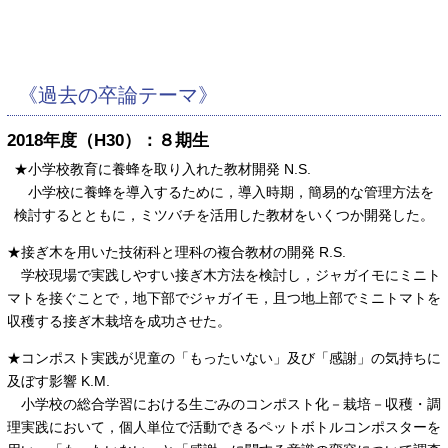
《過去の卒論テーマ》
2018年度（H30）：８期生
★小学校教育に養蜂を取り入れた教材開発 N.S.
小学校に養蜂を導入するために，導入時期，簡易的な管理方法を
検討するとともに，ミツバチを活用した教材をいくつか開発した。
★接ぎ木を用いた技術科と理科の複合教材の開発 R.S.
学校現場で実践しやすい接ぎ木方法を検討し，ジャガイモにミニト
マトを接ぐことで，地下部でジャガイモ，且つ地上部でミニトマトを
収穫する接ぎ木栽培を成功させた。
★コンポスト実践が児童の「もったいない」及び「感謝」の気持ちに
及ぼす影響 K.M.
小学校の総合学習における生ごみのコンポスト化－栽培－収穫・調
理実践において，個人単位で活動できるペットボトルコンポスターを