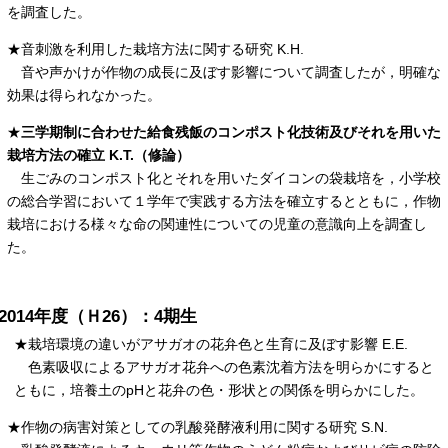
を調査した。
★音刺激を利用した栽培方法に関する研究 K.H.
音や声かけが作物の成長に及ぼす影響について調査したが，明確な
効果は得られなかった。
★
三学期制に合わせた給食残飯のコンポスト化技術及びそれを用いた
栽培方法の確立 K.T.（修論）
生ごみのコンポスト化とそれを用いたダイコンの袋栽培を，小学校
の総合学習において１学年で実践する方法を確立するとともに，作物
栽培における様々な命の関連性についての児童の意識向上を調査し
た。
2014年度（Ｈ26）：4期生
★栽培環境の違いがアサガオの花弁色と生育に及ぼす影響 E.E.
色素吸収によるアサガオ花弁への色素沈着方法を明らかにすると
ともに，培養土のpHと花弁の色・形状との関係を明らかにした。
★作物の病害対策としての乳酸発酵液利用に関する研究 S.N.