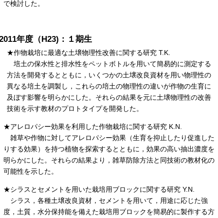
で検討した。
2011年度（H23)：１期生
★作物栽培に最適な土壌物理性改善に関する研究 T.K.
培土の保水性と排水性をペットボトルを用いて簡易的に測定する
方法を開発するとともに，いくつかの土壌改良資材を用い物理性の
異なる培土を調製し，これらの培土の物理性の違いが作物の生育に
及ぼす影響を明らかにした。それらの結果を元に土壌物理性の改善
技術を示す教材のプロトタイプを開発した。
★アレロパシー効果を利用した作物栽培に関する研究 K.N.
雑草や作物に対してアレロパシー効果（生育を抑止したり促進した
りする効果）を持つ植物を探索するとともに，効果の高い抽出濃度を
明らかにした。それらの結果より，雑草防除方法と同技術の教材化の
可能性を示した。
★シラスとセメントを用いた栽培用ブロックに関する研究 Y.N.
シラス，各種土壌改良資材，セメントを用いて，用途に応じた強
度，土質，水分保持能を備えた栽培用ブロックを簡易的に製作する方