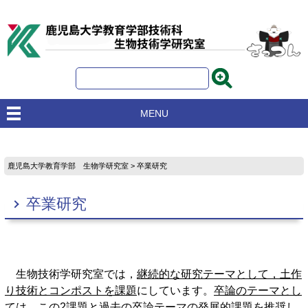
MENU
鹿児島大学教育学部 生物学研究室
> 卒業研究
卒業研究
生物技術学研究室では，
継続的な研究テーマとして，土作
り技術とコンポストを課題
にしています。
卒論のテーマとし
ては，この
2
課題と過去の卒論テーマの発展的課題を推奨
し