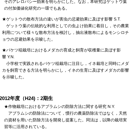
そのアレロパシー効果を明らかにした。なお，本研究はゲットウ葉
の付加価値化研究の一環でもある。
★ゲットウの散布方法の違いが害虫の忌避効果に及ぼす影響 S.T.
ゲットウ葉の伝統的な利用としての虫よけ効果に着目し，その農業
利用について様々な散布方法を検討し，抽出液散布によるモンシロチ
ョウの忌避効果を示唆した。
★バケツ稲栽培におけるメダカの育成と飼育が収穫量に及ぼす影
響 Y.N.
小学校で実践されるバケツ稲栽培に注目し，イネ栽培と同時にメダ
カを飼育できる方法を明らかにし，イネの生育に及ぼすメダカの影響
を示唆した。
2012年度（H24)：2期生
★作物栽培におけるアブラムシの防除方法に関する研究 N.Y.
アブラムシの防除法について，慣行の農薬防除法ではなく，天然
の資材を用いた防除方法を開発し提案した。同法は，以降の栽培実
習等に活用されている。