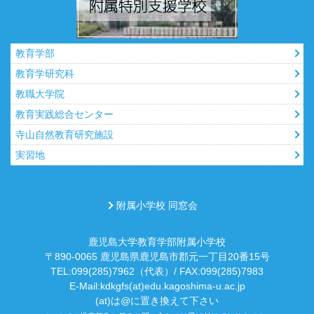
教育学部
教育学研究科
教職大学院
教育実践総合センター
寺山自然教育研究施設
実習地
附属小学校 同窓会
鹿児島大学教育学部附属小学校
〒890-0065 鹿児島県鹿児島市郡元一丁目20番15号
TEL:099(285)7962（代表）/ FAX:099(285)7983
E-Mail:kdkgfs(at)edu.kagoshima-u.ac.jp
(at)は@に置き換えて下さい